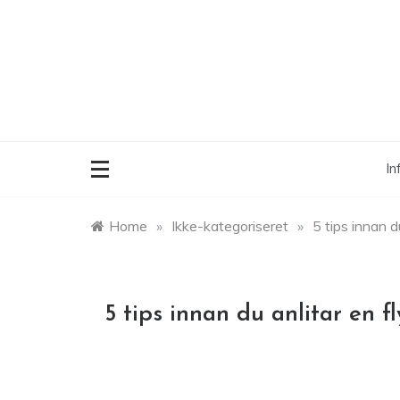
Skip
to
content
In
Home
»
Ikke-kategoriseret
»
5 tips innan d
5 tips innan du anlitar en fl