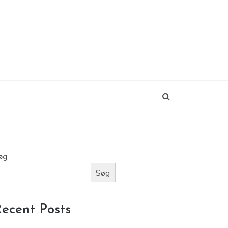
øg
Søg
ecent Posts