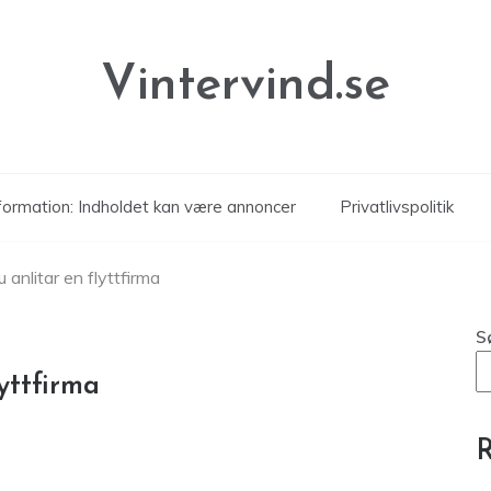
Vintervind.se
formation: Indholdet kan være annoncer
Privatlivspolitik
u anlitar en flyttfirma
S
yttfirma
R