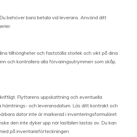
:
 Du behöver bara betala vid leverans. Använd ditt
erier.
na tillhörigheter och fastställa storlek och vikt på dina
ann och kontrollera alla förvaringsutrymmen som skåp,
skriftligt. Flyttarens uppskattning och eventuella
na hämtnings- och leveransdatum. Läs ditt kontrakt och
 bärbara dator inte är markerad i inventeringsformuläret
ske den inte dyker upp när lastbilen lastas av. Du kan
s med på inventarieförteckningen.