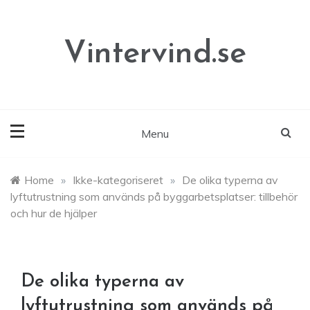
Skip
to
content
Vintervind.se
Menu
Home
»
Ikke-kategoriseret
»
De olika typerna av
lyftutrustning som används på byggarbetsplatser: tillbehör
och hur de hjälper
De olika typerna av
lyftutrustning som används på