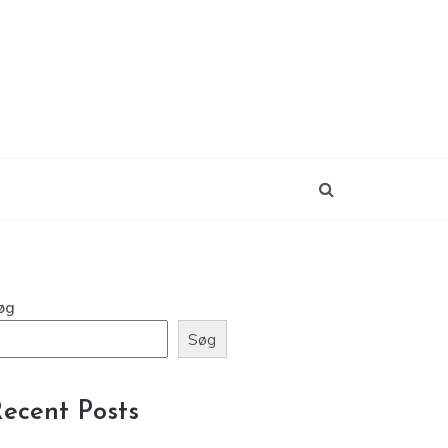
øg
Søg
ecent Posts