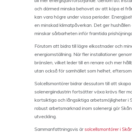
bli mer energisjälvförsörjande. Genom att instal
och därmed minska behovet av att köpa el från n
kan vara högre under vissa perioder. Energijsel
en minskad klimatpåverkan. Det ger hushållen e
minskar sårbarheten inför framtida prishöjninga
Förutom att bidra till lägre elkostnader och mi
energiomställning. När fler installationer gen
bränslen, vilket leder till en renare och mer hål
utan också för samhället som helhet, eftersom
Solcellsmontörer bidrar dessutom till att skapa
solenergiindustrin fortsätter växa krävs fler 
kortsiktiga och långsiktiga arbetsmöjligheter 
robust arbetsmarknad inom solenergi gör Skåne 
utveckling.
Sammanfattningsvis är
solcellsmontörer i Skå