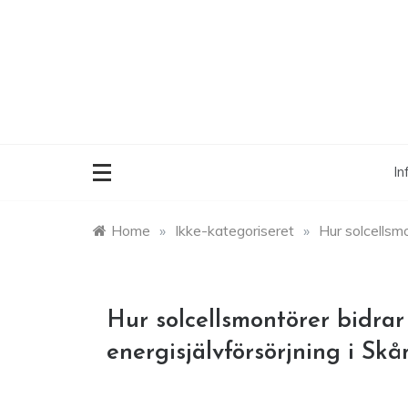
Skip
to
content
In
Home
»
Ikke-kategoriseret
»
Hur solcellsmo
Hur solcellsmontörer bidrar 
energisjälvförsörjning i Skå