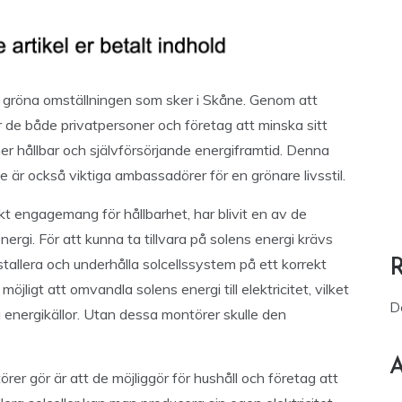
en gröna omställningen som sker i Skåne. Genom att
er de både privatpersoner och företag att minska sitt
mer hållbar och självförsörjande energiframtid. Denna
de är också viktiga ambassadörer för en grönare livsstil.
t engagemang för hållbarhet, har blivit en av de
nergi. För att kunna ta tillvara på solens energi krävs
tallera och underhålla solcellssystem på ett korrekt
öjligt att omvandla solens energi till elektricitet, vilket
D
ra energikällor. Utan dessa montörer skulle den
A
rer gör är att de möjliggör för hushåll och företag att