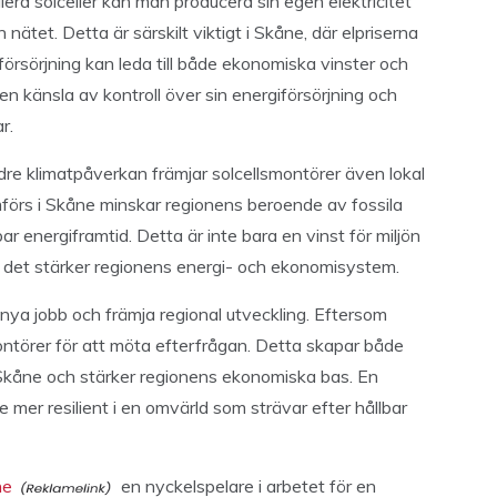
lera solceller kan man producera sin egen elektricitet
ätet. Detta är särskilt viktigt i Skåne, där elpriserna
försörjning kan leda till både ekonomiska vinster och
n känsla av kontroll över sin energiförsörjning och
r.
ndre klimatpåverkan främjar solcellsmontörer även lokal
omförs i Skåne minskar regionens beroende av fossila
lbar energiframtid. Detta är inte bara en vinst för miljön
 det stärker regionens energi- och ekonomisystem.
 nya jobb och främja regional utveckling. Eftersom
montörer för att möta efterfrågan. Detta skapar både
i Skåne och stärker regionens ekonomiska bas. En
mer resilient i en omvärld som strävar efter hållbar
ne
en nyckelspelare i arbetet för en