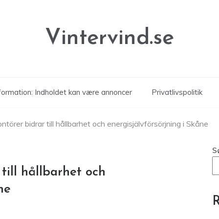
Vintervind.se
formation: Indholdet kan være annoncer
Privatlivspolitik
ntörer bidrar till hållbarhet och energisjälvförsörjning i Skåne
S
till hållbarhet och
ne
R